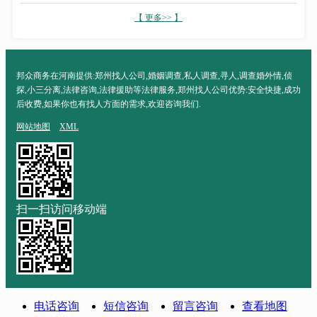
【 更多>> 】
邦众商务在河南提供:郑州找人公司,婚姻调查,私人调查,寻人,调查婚外情,侦
探,小三分离,法律咨询,法律援助等法律服务,郑州找人公司优势:安全快捷,成功
后收费,如果你也有找人方面的需求,欢迎咨询我们.
网站地图
XML
扫一扫访问移动端
电话咨询
短信咨询
留言咨询
查看地图