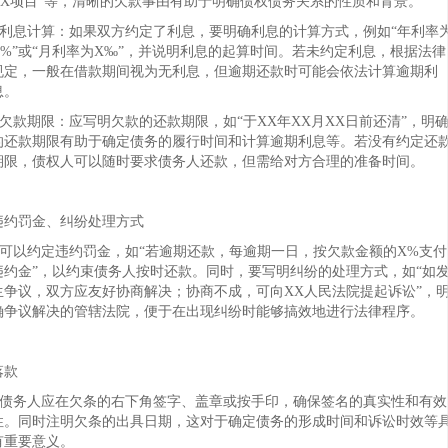
XX项目”等，清晰的欠款事由有助于明确债权债务关系的性质和背景。
- 利息计算：如果双方约定了利息，要明确利息的计算方式，例如“年利率
X%”或“月利率为X‰”，并说明利息的起算时间。若未约定利息，根据法律
规定，一般在借款期间视为无利息，但逾期还款时可能会依法计算逾期利
息。
- 欠款期限：应写明欠款的还款期限，如“于XX年XX月XX日前还清”，明
的还款期限有助于确定债务的履行时间和计算逾期利息等。若没有约定还
期限，债权人可以随时要求债务人还款，但需给对方合理的准备时间。
违约罚金、纠纷处理方式
- 可以约定违约罚金，如“若逾期还款，每逾期一日，按欠款金额的X%支付
违约金”，以约束债务人按时还款。同时，要写明纠纷的处理方式，如“如
生争议，双方应友好协商解决；协商不成，可向XX人民法院提起诉讼”，
确争议解决的管辖法院，便于在出现纠纷时能够搞效地进行法律程序。
落款
- 债务人应在欠条的右下角签字、盖章或按手印，确保签名的真实性和有效
性。同时注明欠条的出具日期，这对于确定债务的形成时间和诉讼时效等
有重要意义。