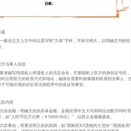
标题
- 一般在正文上方中间位置写明“欠条”字样，字体可稍大，以明确文书的性
质。
双方当事人信息
- 要准确写明债权人和债务人的法定全名，尽量能附上双方的身份证号码，
同时注明双方的联系方式和地址，确保在需要时能够顺利联系到当事人，
便于可能出现的诉讼等法律程序中的送达等事宜。
欠款内容
- 欠款金额：明确欠款的具体金额，金额应用中文大写和阿拉伯数字同时书
写，如“人民币伍万元整（￥50000.00元）”，以防止金额被篡改。
- 欠款事由：简要说明欠款的原因，如“因购买XX货物尚欠货款”“因借款用